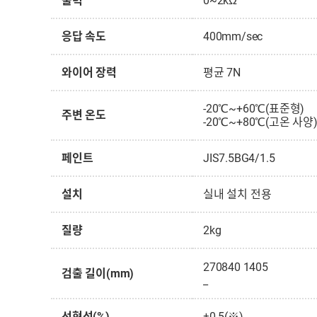
출력
0~2kΩ
응답 속도
400mm/sec
와이어 장력
평균 7N
-20℃~+60℃(표준형)
주변 온도
-20℃~+80℃(고온 사양
페인트
JIS7.5BG4/1.5
설치
실내 설치 전용
질량
2kg
270840
1405
검출 길이(mm)
_
선형성(%)
±0.5(※)