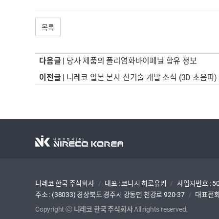
목록
다음글 |
당사 제품의 폴리염화바이페닐 함유 정보
이전글 |
니레코 일본 본사 신기술 개발 소식 (3D 초음파)
니레코 한국 주식회사
/
대표 : 코니시 히로유키
/
사업자번호 : 50
주소 : (38033) 경상북도 경주시 강동면 천강로 920-37
/
대표전화
Copyright ⓒ
니레코 한국 주식회사
All rights reserved.