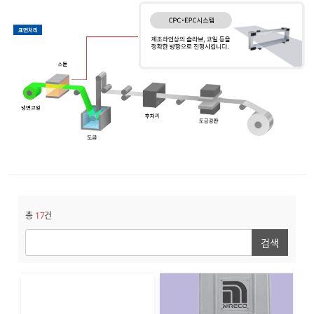
총
17
건
검색