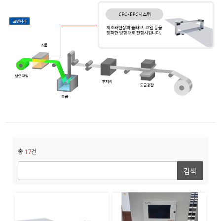
총
17
건
검색